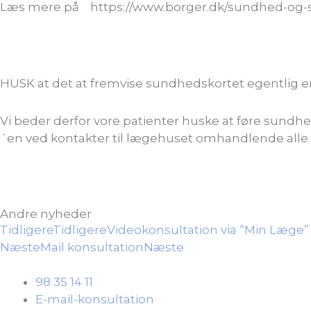
Læs mere på https://www.borger.dk/sundhed-og-
HUSK at det at fremvise sundhedskortet egentlig 
Vi beder derfor vore patienter huske at føre sundhe
´en ved kontakter til lægehuset omhandlende alle sl
Andre nyheder
Tidligere
Tidligere
Videokonsultation via “Min Læge”
Næste
Mail konsultation
Næste
98 35 14 11
E-mail-konsultation