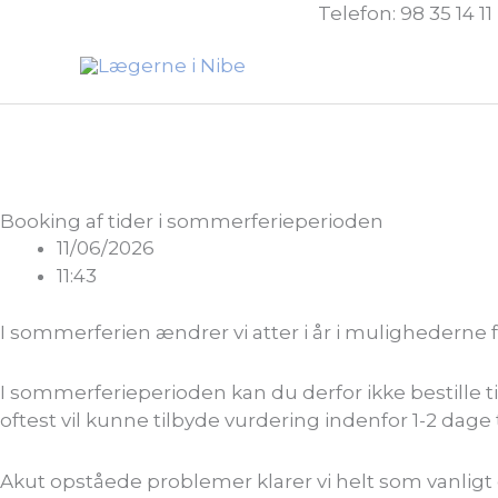
Gå
klik HER for at bestille tid
Telefon: 98 35 14 1
til
indholdet
Booking af tider i sommerferieperioden
11/06/2026
11:43
I sommerferien ændrer vi atter i år i mulighederne fo
I sommerferieperioden kan du derfor ikke bestille ti
oftest vil kunne tilbyde vurdering indenfor 1-2 dage t
Akut opståede problemer klarer vi helt som vanli