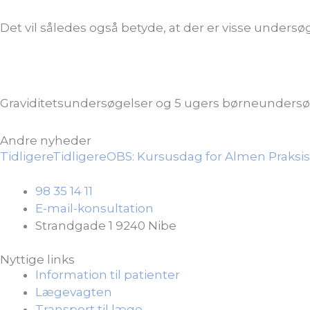
Det vil således også betyde, at der er visse unders
Graviditetsundersøgelser og 5 ugers børneundersøge
Andre nyheder
Tidligere
Tidligere
OBS: Kursusdag for Almen Praksi
98 35 14 11
E-mail-konsultation
Strandgade 1 9240 Nibe
Nyttige links
Information til patienter
Lægevagten
Transport til læge