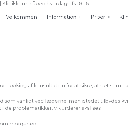
1 | Klinikken er åben hverdage fra 8-16
Velkommen
Information
Priser
Kli
r booking af konsultation for at sikre, at det som has
d som vanligt ved lægerne, men istedet tilbydes kvik
il de problematikker, vi vurderer skal ses.
gt om morgenen.