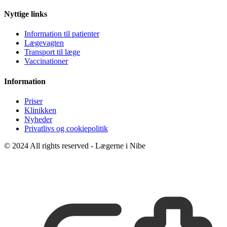
Nyttige links
Information til patienter
Lægevagten
Transport til læge
Vaccinationer
Information
Priser
Klinikken
Nyheder
Privatlivs og cookiepolitik
© 2024 All rights reserved - Lægerne i Nibe
Udviklet af
Webven